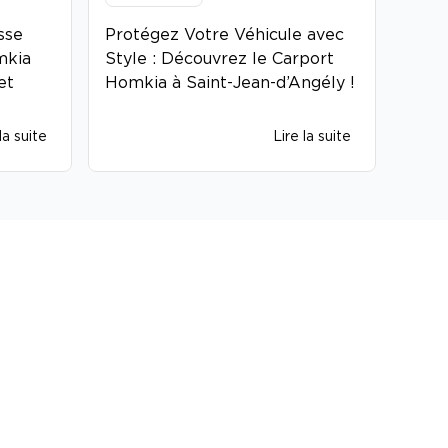
sse
Protégez Votre Véhicule avec
Chan
mkia
Style : Découvrez le Carport
avant
et
Homkia à Saint-Jean-d’Angély !
Véda
la suite
Lire la suite