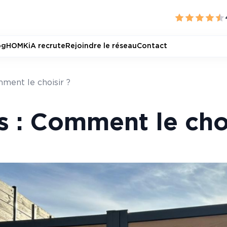
og
HOMKiA recrute
Rejoindre le réseau
Contact
mment le choisir ?
s : Comment le choi