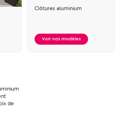
Clôtures aluminium
Clô
Voir nos modèles
luminium
ent
oix de