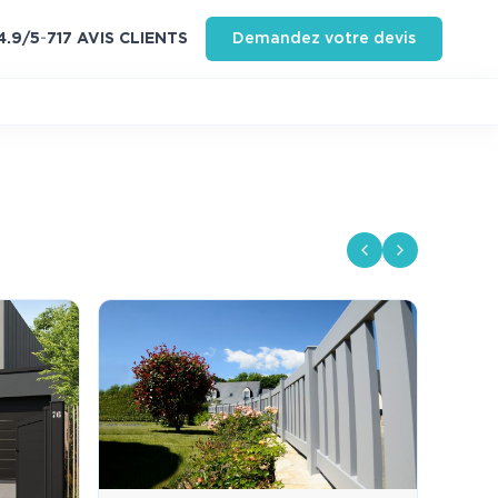
4.9
/5
-
717
AVIS CLIENT
S
Demandez votre devis
Previous slide
Next slide