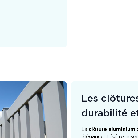
Les clôture
durabilité e
La
clôture aluminium
d
élégance. Légère, insen