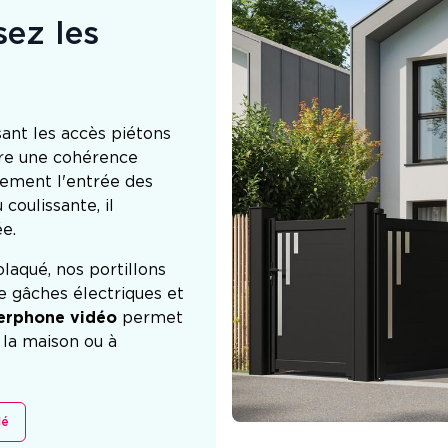
sez les
ant les accès piétons
sure une cohérence
irement l'entrée des
coulissante, il
ée.
laqué, nos portillons
e gâches électriques et
terphone vidéo
permet
 la maison ou à
lé