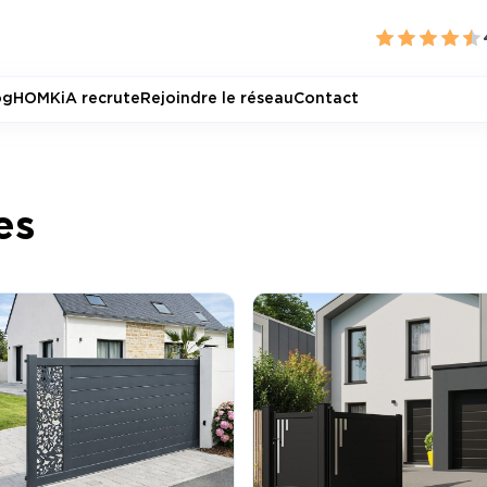
og
HOMKiA recrute
Rejoindre le réseau
Contact
es