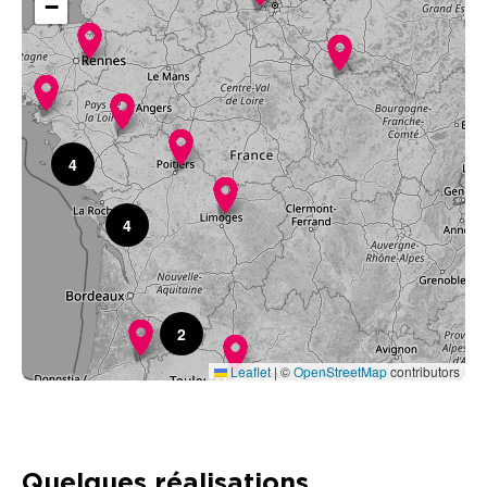
−
4
4
2
Leaflet
|
©
OpenStreetMap
contributors
Quelques réalisations