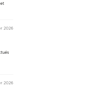
 et
er 2026
ctués
er 2026