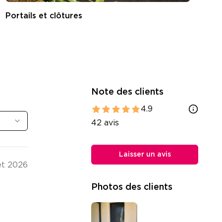
Portails et clôtures
S
Note des clients
4.9
42
avis
Laisser un avis
let 2026
Photos des clients