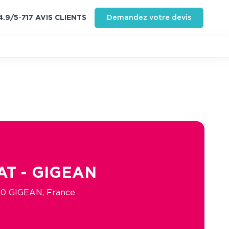
4.9
/5
-
717
AVIS CLIENT
S
Demandez votre devis
AT - GIGEAN
770 GIGEAN, France