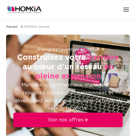
Accueil
HOMKiA recrute
Rejoignez l'aventure HOMKiA
Construisez votre
carrière
au cœur d'un réseau
en
pleine expansion
Menuisiers, commerciaux, managers —
rejoignez nos équipes passionnées et
développez votre expertise avec la force du
réseau HOMKiA.
Voir nos offres