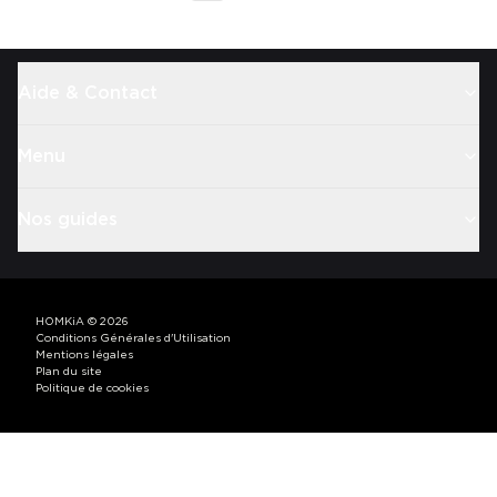
Aide & Contact
Menu
Nos guides
HOMKiA
©
2026
Conditions Générales d'Utilisation
Mentions légales
Plan du site
Politique de cookies