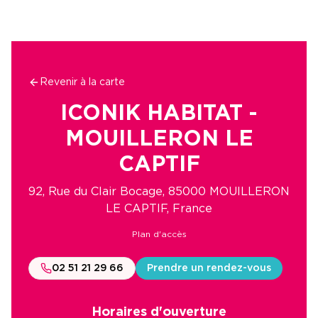
Revenir à la carte
ICONIK HABITAT -
MOUILLERON LE
CAPTIF
92, Rue du Clair Bocage, 85000 MOUILLERON
LE CAPTIF, France
Plan d'accès
02 51 21 29 66
Prendre un rendez-vous
Horaires d'ouverture