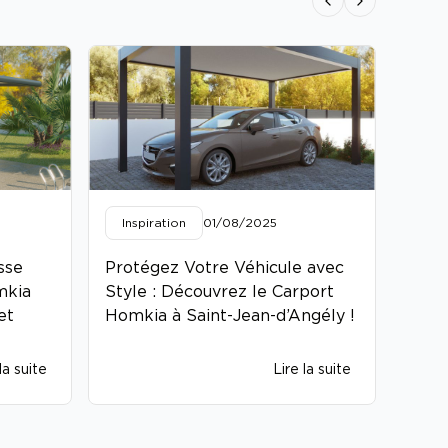
Previous slide
Next slide
Inspiration
01/08/2025
Ins
sse
Protégez Votre Véhicule avec
Chan
mkia
Style : Découvrez le Carport
avant
et
Homkia à Saint-Jean-d’Angély !
Véda
la suite
Lire la suite