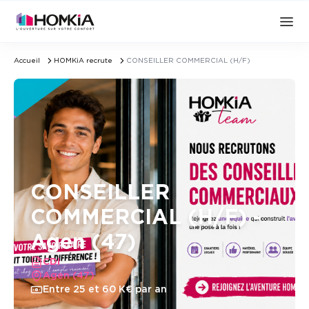
Accueil
HOMKiA recrute
CONSEILLER COMMERCIAL (H/F)
CONSEILLER
COMMERCIAL (H/F) -
Agen (47)
CDI
Agen (47)
Entre 25 et 60 K€ par an