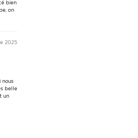
té bien
pe, on
re 2025
i nous
ès belle
t un