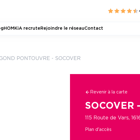
og
HOMKiA recrute
Rejoindre le réseau
Contact
 GOND PONTOUVRE - SOCOVER
Revenir à la carte
SOCOVER 
115 Route de Vars, 
Plan d'accès