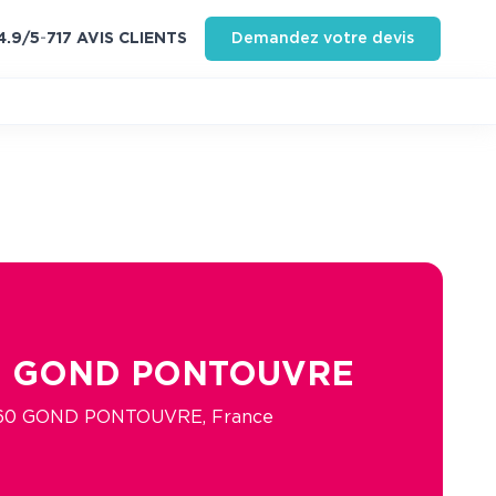
4.9
/5
-
717
AVIS CLIENT
S
Demandez votre devis
- GOND PONTOUVRE
16160 GOND PONTOUVRE, France