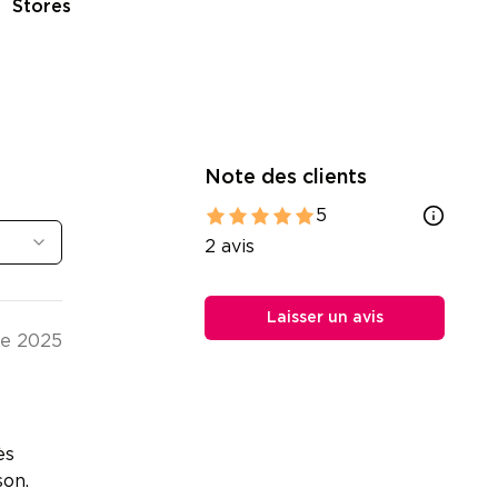
Stores
Po
Note des clients
5
2
avis
Laisser un avis
re 2025
ès
son.