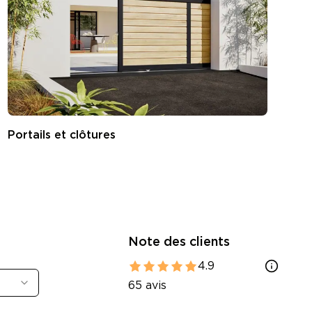
Portails et clôtures
S
Note des clients
4.9
65
avis