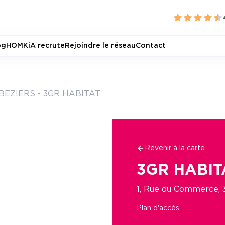
og
HOMKiA recrute
Rejoindre le réseau
Contact
BEZIERS - 3GR HABITAT
Revenir à la carte
3GR HABIT
1, Rue du Commerce,
Plan d'accès