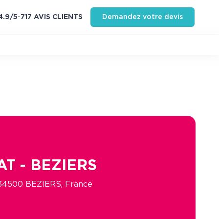
4.9
/5
-
717
AVIS CLIENT
S
Demandez votre devis
AT - BEZIERS
 34500 BEZIERS, France