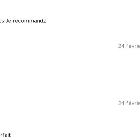
uits Je recommandz
24 févri
24 févri
rfait