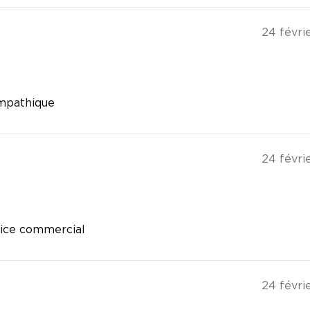
24 févri
ympathique
24 févri
rvice commercial
24 févri