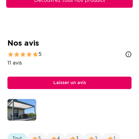
Découvrez tous nos produits
Nos avis
5
11
avis
Laisser un avis
Tout
5
4
3
2
1