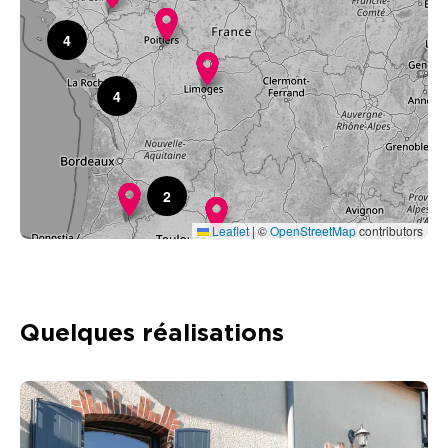
4
4
2
Leaflet
|
©
OpenStreetMap
contributors
Quelques réalisations